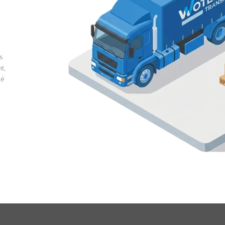
s
t,
té