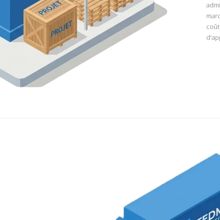
admi
marc
coût
d'ap