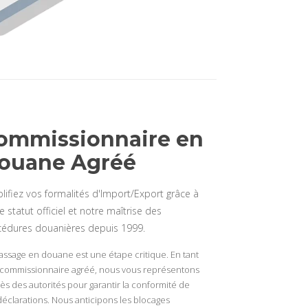
ommissionnaire en
ouane Agréé
lifiez vos formalités d'Import/Export grâce à
e statut officiel et notre maîtrise des
édures douanières depuis 1999.
assage en douane est une étape critique. En tant
commissionnaire agréé, nous vous représentons
ès des autorités pour garantir la conformité de
déclarations. Nous anticipons les blocages