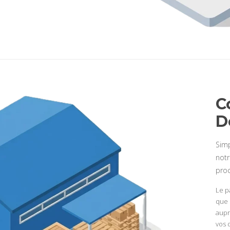
C
D
Simp
notr
proc
Le p
que 
aupr
vos 