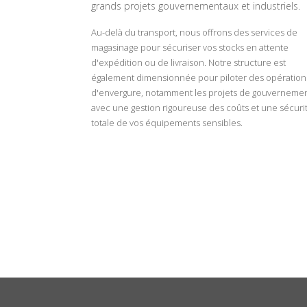
grands projets gouvernementaux et industriels.
Au-delà du transport, nous offrons des services de
magasinage pour sécuriser vos stocks en attente
d'expédition ou de livraison. Notre structure est
également dimensionnée pour piloter des opération
d'envergure, notamment les projets de gouvernemen
avec une gestion rigoureuse des coûts et une sécuri
totale de vos équipements sensibles.